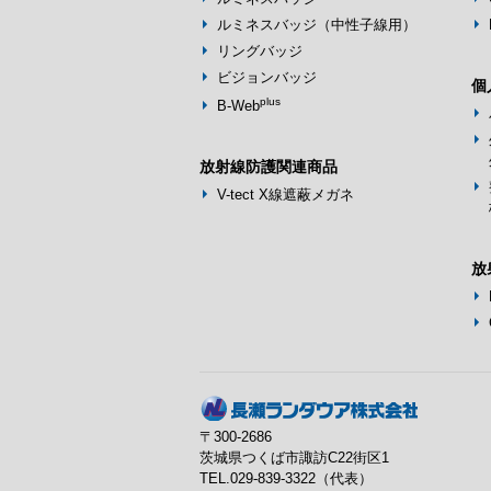
ルミネスバッジ（中性子線用）
リングバッジ
ビジョンバッジ
個
plus
B-Web
外
放射線防護関連商品
V-tect X線遮蔽メガネ
放
〒300-2686
茨城県つくば市諏訪C22街区1
TEL.029-839-3322（代表）