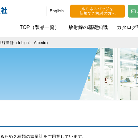
ルミネスバッジを
English
新規でご検討の方へ
TOP（製品一覧）
放射線の基礎知識
カタログ
L線量計（InLight、Albedo）
るため２種類の線量計をご用意しています。