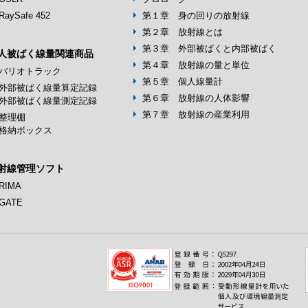
RaySafe 452
第１章 身の回りの放射線
第２章 放射線とは
第３章 外部被ばくと内部被ばく
人被ばく線量関連商品
第４章 放射線の量と単位
バリオトラック
第５章 個人線量計
外部被ばく線量算定記録
第６章 放射線の人体影響
部被ばく線量測定記録
第７章 放射線の産業利用
整理棚
格納ボックス
射線管理ソフト
RIMA
GATE