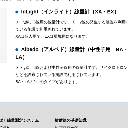
InLight（インライト）線量計（XA・EX）
Ｘ・γ線、β線用の線量計です。Ｘ・γ線の発生する装置を利用
ている施設で利用されています。
XAは個人用で、EXは環境用になります。
Albedo（アルベド）線量計（中性子用 BA
LA）
Ｘ・γ線、β線および中性子線用の線量計です。サイクロトロン
などを設置されている施設で利用されています。
BA・LAの2つのタイプがあります。
ばく線量測定システム
放射線の基礎知識
OSLR
プロローグ