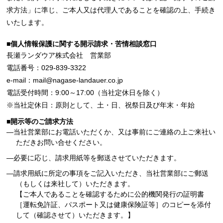
求方法」に準じ、ご本人又は代理人であることを確認の上、手続き
いたします。
■個人情報保護に関する開示請求・苦情相談窓口
長瀬ランダウア株式会社 営業部
電話番号：029-839-3322
e-mail：mail@nagase-landauer.co.jp
電話受付時間：9:00～17:00（当社定休日を除く）
※当社定休日：原則として、土・日、祝祭日及び年末・年始
■開示等のご請求方法
―当社営業部にお電話いただくか、又は事前にご連絡の上ご来社い
ただきお問い合せください。
―必要に応じ、請求用紙等を郵送させていただきます。
―請求用紙に所定の事項をご記入いただき、当社営業部にご郵送
（もしくは来社して）いただきます。
【ご本人であることを確認するために公的機関発行の証明書
［運転免許証、パスポート又は健康保険証等］のコピーを添付
して（確認させて）いただきます。】