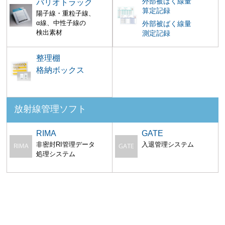
外部被ばく線量
バリオトラック
算定記録
陽子線・重粒子線、
α線、中性子線の
外部被ばく線量
検出素材
測定記録
整理棚
格納ボックス
放射線管理ソフト
RIMA
GATE
非密封RI管理データ
入退管理システム
処理システム