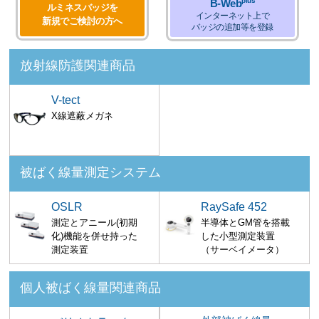
plus
B-Web
ルミネスバッジを
インターネット上で
新規でご検討の方へ
バッジの追加等を登録
放射線防護関連商品
V-tect
X線遮蔽メガネ
被ばく線量測定システム
OSLR
RaySafe 452
測定とアニール(初期
半導体とGM管を搭載
化)機能を併せ持った
した小型測定装置
測定装置
（サーベイメータ）
個人被ばく線量関連商品