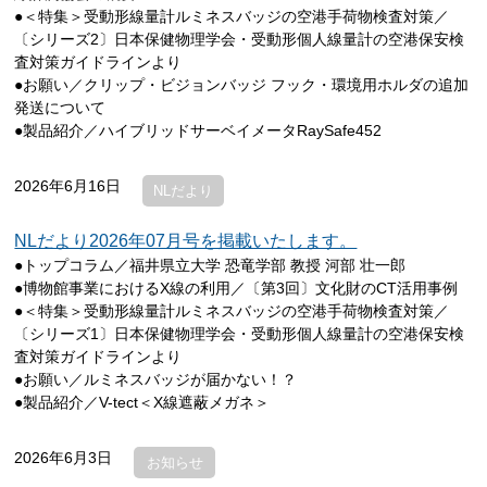
●＜特集＞受動形線量計ルミネスバッジの空港手荷物検査対策／
〔シリーズ2〕日本保健物理学会・受動形個人線量計の空港保安検
査対策ガイドラインより
●お願い／クリップ・ビジョンバッジ フック・環境用ホルダの追加
発送について
●製品紹介／ハイブリッドサーベイメータRaySafe452
2026年6月16日
NLだより
NLだより2026年07月号を掲載いたします。
●トップコラム／福井県立大学 恐竜学部 教授 河部 壮一郎
●博物館事業におけるX線の利用／〔第3回〕文化財のCT活用事例
●＜特集＞受動形線量計ルミネスバッジの空港手荷物検査対策／
〔シリーズ1〕日本保健物理学会・受動形個人線量計の空港保安検
査対策ガイドラインより
●お願い／ルミネスバッジが届かない！？
●製品紹介／V-tect＜X線遮蔽メガネ＞
2026年6月3日
お知らせ