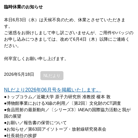
臨時休業のお知らせ
本日6月3日（水）は天候不良のため、休業とさせていただきま
す。
ご迷惑をお掛けしまして申し訳ございませんが、ご用件やバッジの
お申し込みにつきましては、改めて6月4日（木）以降にご連絡く
ださい。
何卒宜しくお願い申し上げます。
2026年5月18日
NLだより
NLだより2026年06月号を掲載いたします。
●トップコラム／近畿大学 原子力研究所 准教授 榎本 敦
●博物館事業におけるX線の利用／〔第2回〕文化財のCT調査
●食品照射の最新動向／〔シリーズ3〕IAEAの国際協力活動と我が
国の展望
●お願い／報告書の保管について
●お知らせ／第63回アイソトープ・放射線研究発表会
●社長就任の挨拶