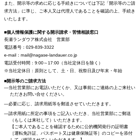
また、開示等の求めに応じる手続きについては下記「開示等のご請
求方法」に準じ、ご本人又は代理人であることを確認の上、手続き
いたします。
■個人情報保護に関する開示請求・苦情相談窓口
長瀬ランダウア株式会社 営業部
電話番号：029-839-3322
e-mail：mail@nagase-landauer.co.jp
電話受付時間：9:00～17:00（当社定休日を除く）
※当社定休日：原則として、土・日、祝祭日及び年末・年始
■開示等のご請求方法
―当社営業部にお電話いただくか、又は事前にご連絡の上ご来社い
ただきお問い合せください。
―必要に応じ、請求用紙等を郵送させていただきます。
―請求用紙に所定の事項をご記入いただき、当社営業部にご郵送
（もしくは来社して）いただきます。
【ご本人であることを確認するために公的機関発行の証明書
［運転免許証、パスポート又は健康保険証等］のコピーを添付
して（確認させて）いただきます。】